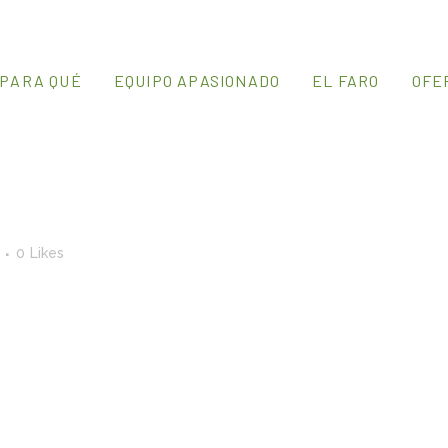
PARA QUÉ
EQUIPO APASIONADO
EL FARO
OFE
0
Likes