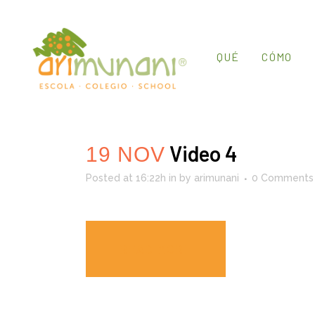
QUÉ
CÓMO
Video 4
19 NOV
Posted at 16:22h
in
by
arimunani
0 Comments
READ MORE