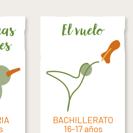
mas
El vuelo
es
BACHILLERATO
IA
16-17 años
s