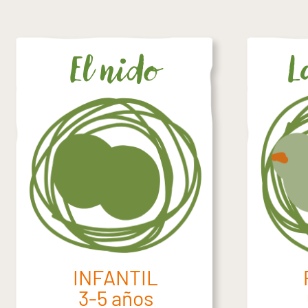
El nido
L
INFANTIL
3-5 años