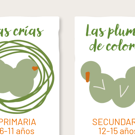
as crías
Las plu
de color
PRIMARIA
SECUNDAR
6-11 años
12-15 año