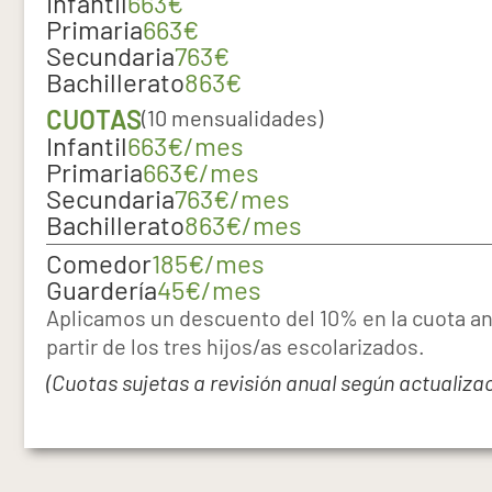
Infantil
663€
Primaria
663€
Secundaria
763€
Bachillerato
863€
CUOTAS
(10 mensualidades)
Infantil
663€/mes
Primaria
663€/mes
Secundaria
763€/mes
Bachillerato
863€/mes
Comedor
185€/mes
Guardería
45€/mes
Aplicamos un descuento del 10% en la cuota an
partir de los tres hijos/as escolarizados.
(Cuotas sujetas a revisión anual según actualizac