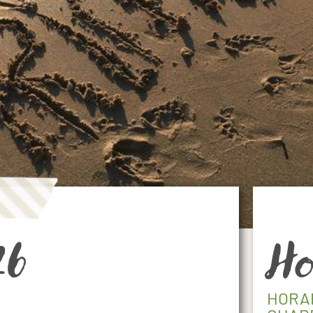
26
Ho
HORA