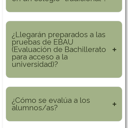
¿Llegarán preparados a las
pruebas de EBAU
(Evaluación de Bachillerato
para acceso a la
universidad)?
¿Cómo se evalúa a los
alumnos/as?