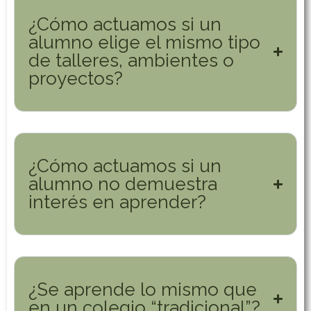
¿Cómo actuamos si un
alumno elige el mismo tipo
de talleres, ambientes o
proyectos?
¿Cómo actuamos si un
alumno no demuestra
interés en aprender?
¿Se aprende lo mismo que
en un colegio “tradicional”?