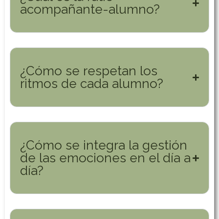
acompañante-alumno?
¿Cómo se respetan los
ritmos de cada alumno?
¿Cómo se integra la gestión
de las emociones en el día a
día?