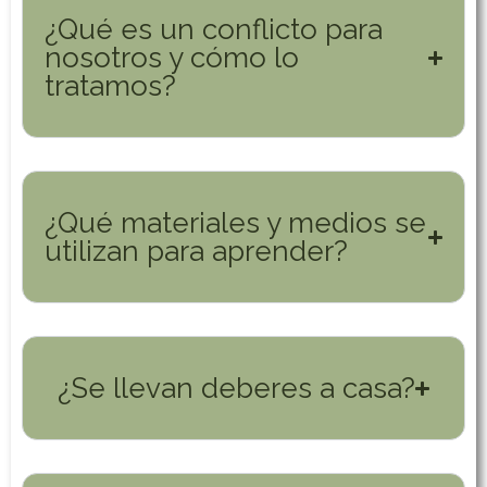
¿Qué es un conflicto para
nosotros y cómo lo
tratamos?
¿Qué materiales y medios se
utilizan para aprender?
¿Se llevan deberes a casa?