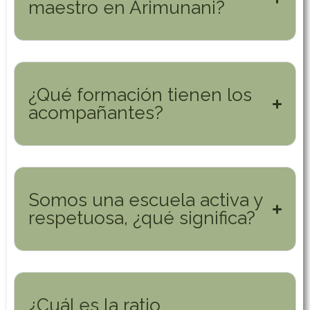
maestro en Arimunani?
¿Qué formación tienen los
acompañantes?
Somos una escuela activa y
respetuosa, ¿qué significa?
¿Cuál es la ratio