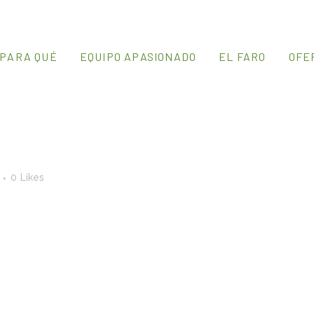
PARA QUÉ
EQUIPO APASIONADO
EL FARO
OFE
0
Likes