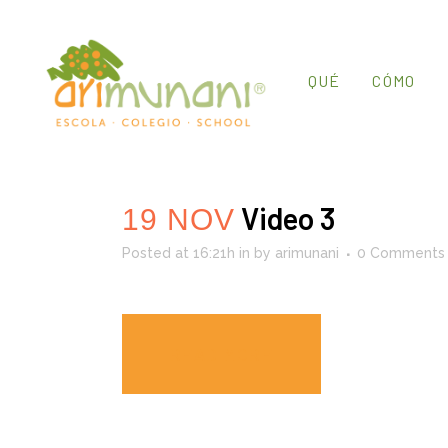
QUÉ
CÓMO
Video 3
19 NOV
Posted at 16:21h
in
by
arimunani
0 Comments
READ MORE