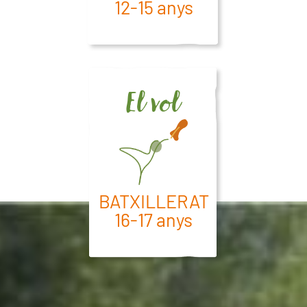
12-15 anys
El vol
BATXILLERAT
16-17 anys