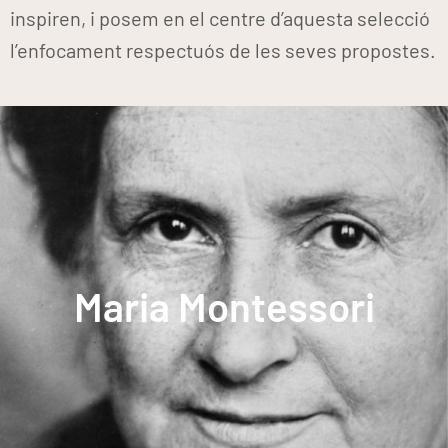
inspiren, i posem en el centre d’aquesta selecció
l’enfocament respectuós de les seves propostes.
nen/a.
Maria Montessori
sensibles en el desenvolupament del
disseny d'espais, materials i períodes
Introducció de la lectoescriptura,