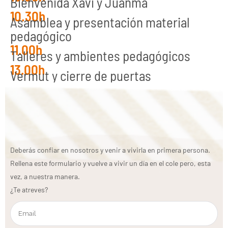
Bienvenida Xavi y Juanma
10.30h
Asamblea y presentación material
pedagógico
11.00h
Talleres y ambientes pedagógicos
13.00h
Vermut y cierre de puertas
Deberás confiar en nosotros y venir a vivirla en primera persona.
Rellena este formulario y vuelve a vivir un día en el cole pero, esta
vez, a nuestra manera.
¿Te atreves?